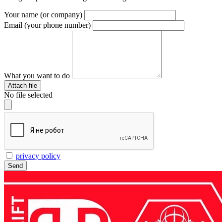
Your name (or company)
Email (your phone number)
What you want to do
Attach file
No file selected
privacy policy