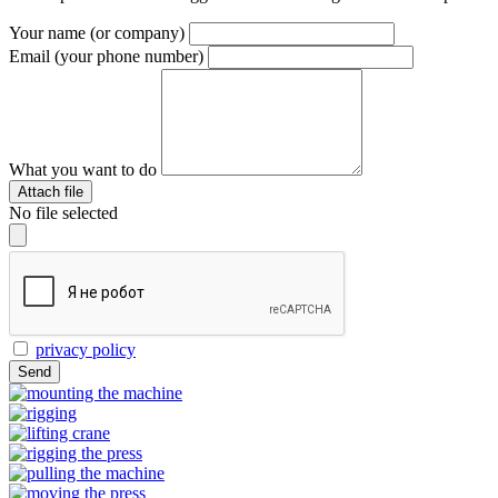
Your name (or company)
Email (your phone number)
What you want to do
Attach file
No file selected
privacy policy