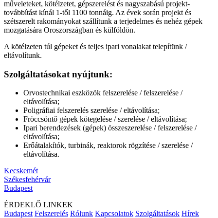
műveleteket, kötélzetet, gépszerelést és nagyszabású projekt-
továbbítást kínál 1-től 1100 tonnáig. Az évek során projekt és
szétszerelt rakományokat szállítunk a terjedelmes és nehéz gépek
mozgatására Oroszországban és külföldön.
A kötélzeten túl gépeket és teljes ipari vonalakat telepítünk /
eltávolítunk.
Szolgáltatásokat nyújtunk:
Orvostechnikai eszközök felszerelése / felszerelése /
eltávolítása;
Poligráfiai felszerelés szerelése / eltávolítása;
Fröccsöntő gépek kötegelése / szerelése / eltávolítása;
Ipari berendezések (gépek) összeszerelése / felszerelése /
eltávolítása;
Erőátalakítók, turbinák, reaktorok rögzítése / szerelése /
eltávolítása.
Kecskemét
Székesfehérvár
Budapest
ÉRDEKLŐ
LINKEK
Budapest
Felszerelés
Rólunk
Kapcsolatok
Szolgáltatások
Hírek